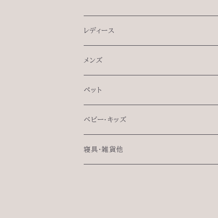
レディース
インナー
メンズ
半袖肌着
シャツ
インナー
ペット
タンクトップ
半袖肌着
セットアップ
パジャマセット
ペット用肌着
ベビー・キッズ
想い肌着（無縫製）
タンクトップ
トップス
パジャマセット
セットアップ
フリルドレス
肌着
寝具・雑貨他
想い肌着（無縫製）
ボトムス
ジャケット
アウター
アウター
フードベスト
ターバン
枕カバー
ボトムス
羽毛ラウンジベッド
アイマスク