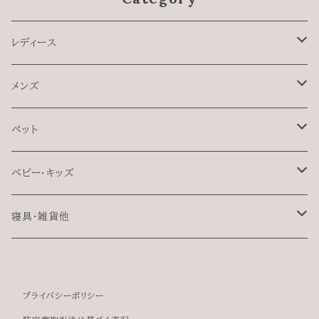
レディース
インナー
メンズ
半袖肌着
シャツ
インナー
ペット
タンクトップ
半袖肌着
セットアップ
パジャマセット
ペット用肌着
ベビー・キッズ
想い肌着（無縫製）
タンクトップ
トップス
パジャマセット
セットアップ
フリルドレス
肌着
寝具・雑貨他
想い肌着（無縫製）
ボトムス
ジャケット
アウター
アウター
フードベスト
ターバン
枕カバー
プライバシーポリシー
ボトムス
羽毛ラウンジベッド
アイマスク