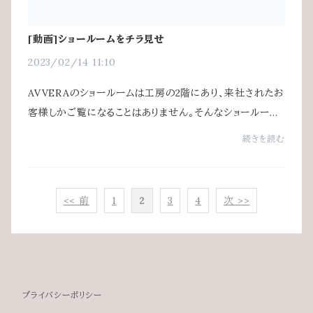
[動画]ショールームをチラ見せ
2023/02/14 11:10
AVVERAのショールームは工房の2階にあり、来社されたお
客様しかご覧になることはありません。そんなショールーム
の様子を動画にしてみました。自社開発のアルティメイトピ
続きを読む
マ肌着の手触りが少しでも伝わればと思い...
<< 前
1
2
3
4
次 >>
プライバシーポリシー