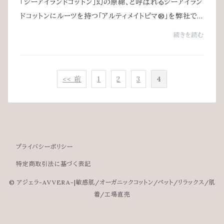
「シーアイランドコットン」幻の原綿、と呼ばれるシーアイラン
ドコットンにルーツを持つ「アルティメイトピマ®」を弊社で
はスムース生地（カットソー素材）に使用しています。一般
続きを読む
的に流通していない細い80番手の...
<< 前
1
2
3
4
プライバシーポリシー
特定商取引法に基づく表記
© アジェラ-AVVERA-|敏感肌/オーガニックコットン/ペット/リラックス/肌
着/工場直売